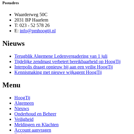
Postadres
Waarderweg 50C
2031 BP Haarlem
T: 023 - 52 578 26
E:
info@pmhoogtij.nl
Nieuws
Terugblik Algemene Ledenvergadering van 1 juli
Tijdelijke zendmast verbetert bereikbaarheid op HoogTij
Interpolis draagt opnieuw bij aan een veilig HoogTij
Kennismaking met nieuwe wijkagent HoogTij
Menu
HoogTij
Algemeen
Nieuws
Onderhoud en Beheer
Veiligheid
Meldingen en Klachten
Account aanvragen