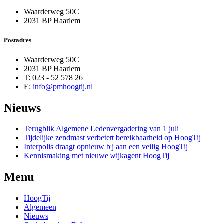
Waarderweg 50C
2031 BP Haarlem
Postadres
Waarderweg 50C
2031 BP Haarlem
T: 023 - 52 578 26
E:
info@pmhoogtij.nl
Nieuws
Terugblik Algemene Ledenvergadering van 1 juli
Tijdelijke zendmast verbetert bereikbaarheid op HoogTij
Interpolis draagt opnieuw bij aan een veilig HoogTij
Kennismaking met nieuwe wijkagent HoogTij
Menu
HoogTij
Algemeen
Nieuws