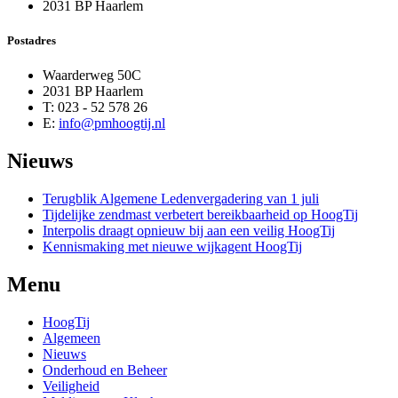
2031 BP Haarlem
Postadres
Waarderweg 50C
2031 BP Haarlem
T: 023 - 52 578 26
E:
info@pmhoogtij.nl
Nieuws
Terugblik Algemene Ledenvergadering van 1 juli
Tijdelijke zendmast verbetert bereikbaarheid op HoogTij
Interpolis draagt opnieuw bij aan een veilig HoogTij
Kennismaking met nieuwe wijkagent HoogTij
Menu
HoogTij
Algemeen
Nieuws
Onderhoud en Beheer
Veiligheid